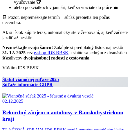
vyučovanie 🎒
alebo po sviatkoch v januári, keď sa vraciate do práce 💼
📆 Pozor, nepremeškajte termín – súťaž prebieha len počas
decembra.
Ak si lístok kúpite teraz, automaticky ste v žrebovaní, aj keď začnete
jazdiť až neskôr.
Nezmeškajte svoju šancu!
Zakúpte si predplatný lístok najneskôr
31. 12. 2025
cez
e-shop IDS BBSK
a staňte sa jedným z dvanástich
šťastlivcov
dvojnásobnej radosti z cestovania
.
Váš tím IDS BBSK
Štatút vianočnej súťaže 2025
Súťaže informácie GDPR
02.12.2025
Rekordný záujem o autobusy v Banskobystrickom
kraji
TLAČOVÁ SPRAVA IDS BBSK rozdá verným cestujúcim lístky