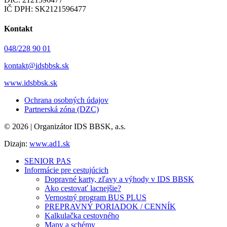
IČ DPH: SK2121596477
Kontakt
048/228 90 01
kontakt@idsbbsk.sk
www.idsbbsk.sk
Ochrana osobných údajov
Partnerská zóna (DZC)
© 2026 | Organizátor IDS BBSK, a.s.
Dizajn:
www.ad1.sk
SENIOR PAS
Informácie pre cestujúcich
Dopravné karty, zľavy a výhody v IDS BBSK
Ako cestovať lacnejšie?
Vernostný program BUS PLUS
PREPRAVNÝ PORIADOK / CENNÍK
Kalkulačka cestovného
Mapy a schémy