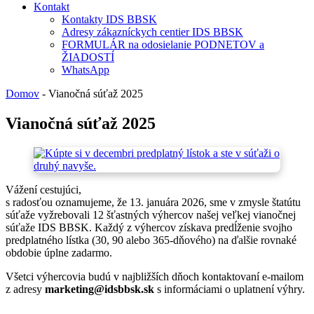
Kontakt
Kontakty IDS BBSK
Adresy zákazníckych centier IDS BBSK
FORMULÁR na odosielanie PODNETOV a
ŽIADOSTÍ
WhatsApp
Domov
-
Vianočná súťaž 2025
Vianočná súťaž 2025
Vážení cestujúci,
s radosťou oznamujeme, že 13. januára 2026, sme v zmysle štatútu
súťaže vyžrebovali 12 šťastných výhercov našej veľkej vianočnej
súťaže IDS BBSK. Každý z výhercov získava predĺženie svojho
predplatného lístka (30, 90 alebo 365-dňového) na ďalšie rovnaké
obdobie úplne zadarmo.
Všetci výhercovia budú v najbližších dňoch kontaktovaní e-mailom
z adresy
marketing@idsbbsk.sk
s informáciami o uplatnení výhry.