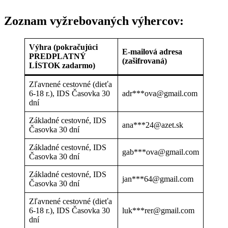
Zoznam vyžrebovaných výhercov:
Výhra (pokračujúci
E-mailová adresa
PREDPLATNÝ
(zašifrovaná)
LÍSTOK zadarmo)
Zľavnené cestovné (dieťa
6-18 r.), IDS Časovka 30
adr***ova@gmail.com
dní
Základné cestovné, IDS
ana***24@azet.sk
Časovka 30 dní
Základné cestovné, IDS
gab***ova@gmail.com
Časovka 30 dní
Základné cestovné, IDS
jan***64@gmail.com
Časovka 30 dní
Zľavnené cestovné (dieťa
6-18 r.), IDS Časovka 30
luk***rer@gmail.com
dní