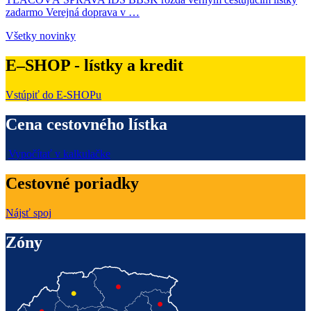
zadarmo Verejná doprava v …
Všetky novinky
E–SHOP - lístky a kredit
Vstúpiť do E-SHOPu
Cena cestovného lístka
Vypočítať v kalkulačke
Cestovné poriadky
Nájsť spoj
Zóny