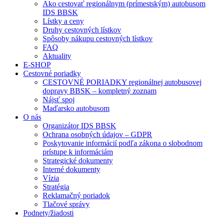
Ako cestovať regionálnym (prímestským) autobusom
IDS BBSK
Lístky a ceny
Druhy cestovných lístkov
Spôsoby nákupu cestovných lístkov
FAQ
Aktuality
E-SHOP
Cestovné poriadky
CESTOVNÉ PORIADKY regionálnej autobusovej
dopravy BBSK – kompletný zoznam
Nájsť spoj
Maďarsko autobusom
O nás
Organizátor IDS BBSK
Ochrana osobných údajov – GDPR
Poskytovanie informácií podľa zákona o slobodnom
prístupe k informáciám
Strategické dokumenty
Interné dokumenty
Vízia
Stratégia
Reklamačný poriadok
Tlačové správy
Podnety/žiadosti