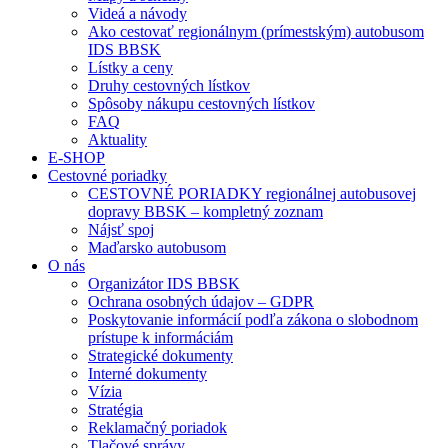
Videá a návody
Ako cestovať regionálnym (prímestským) autobusom
IDS BBSK
Lístky a ceny
Druhy cestovných lístkov
Spôsoby nákupu cestovných lístkov
FAQ
Aktuality
E-SHOP
Cestovné poriadky
CESTOVNÉ PORIADKY regionálnej autobusovej
dopravy BBSK – kompletný zoznam
Nájsť spoj
Maďarsko autobusom
O nás
Organizátor IDS BBSK
Ochrana osobných údajov – GDPR
Poskytovanie informácií podľa zákona o slobodnom
prístupe k informáciám
Strategické dokumenty
Interné dokumenty
Vízia
Stratégia
Reklamačný poriadok
Tlačové správy