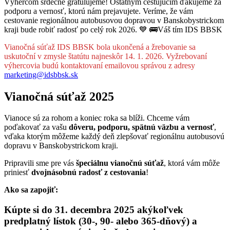
Výhercom srdečne gratulujeme! Ostatným cestujúcim ďakujeme za
podporu a vernosť, ktorú nám prejavujete. Veríme, že vám
cestovanie regionálnou autobusovou dopravou v Banskobystrickom
kraji bude robiť radosť po celý rok 2026. 💙 🚌Váš tím IDS BBSK
Vianočná súťaž IDS BBSK bola ukončená a žrebovanie sa
uskutoční v zmysle štatútu najneskôr 14. 1. 2026. Vyžrebovaní
výhercovia budú kontaktovaní emailovou správou z adresy
marketing@idsbbsk.sk
Vianočná súťaž 2025
Vianoce sú za rohom a koniec roka sa blíži. Chceme vám
poďakovať za vašu
dôveru, podporu, spätnú väzbu a vernosť
,
vďaka ktorým môžeme každý deň zlepšovať regionálnu autobusovú
dopravu v Banskobystrickom kraji.
Pripravili sme pre vás
špeciálnu viano
č
nú sú
ť
až
, ktorá vám môže
priniesť
dvojnásobnú rados
ť
z cestovania
!
Ako sa zapojiť:
Kúpte si do 31. decembra 2025 akýkoľvek
predplatný lístok (30-, 90- alebo 365-dňový) a