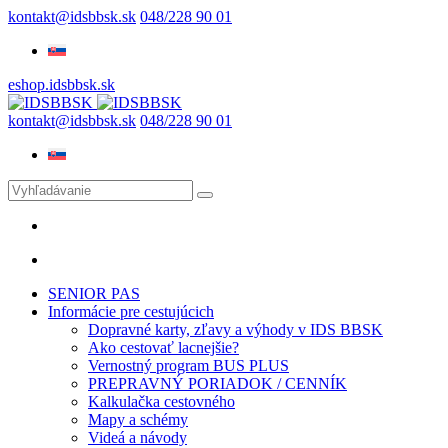
kontakt@idsbbsk.sk
048/228 90 01
eshop.idsbbsk.sk
kontakt@idsbbsk.sk
048/228 90 01
SENIOR PAS
Informácie pre cestujúcich
Dopravné karty, zľavy a výhody v IDS BBSK
Ako cestovať lacnejšie?
Vernostný program BUS PLUS
PREPRAVNÝ PORIADOK / CENNÍK
Kalkulačka cestovného
Mapy a schémy
Videá a návody