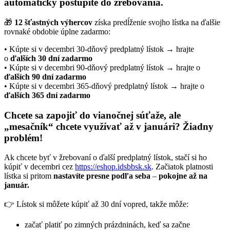
automaticky postúpite do žrebovania.
🎁
12 š
ť
astných výhercov
získa predĺženie svojho lístka na ďalšie
rovnaké obdobie úplne zadarmo:
• Kúpte si v decembri 30-dňový predplatný lístok → hrajte
o
ďalších 30 dní zadarmo
• Kúpte si v decembri 90-dňový predplatný lístok → hrajte o
ďalších 90 dní zadarmo
• Kúpte si v decembri 365-dňový predplatný lístok → hrajte o
ďalších 365 dní zadarmo
Chcete sa zapojiť do vianočnej súťaže, ale
„mesačník“ chcete využívať až v januári? Žiadny
problém!
Ak chcete byť v žrebovaní o ďalší predplatný lístok, stačí si ho
kúpiť v decembri cez
https://eshop.idsbbsk.sk
. Začiatok platnosti
lístka si pritom
nastavíte presne podľa seba
–
pokojne až na
január.
👉 Lístok si môžete kúpiť až 30 dní vopred, takže môže:
začať platiť po zimných prázdninách, keď sa začne