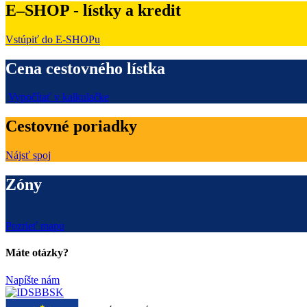
E–SHOP - lístky a kredit
Vstúpiť do E-SHOPu
Cena cestovného lístka
Vypočítať v kalkulačke
Cestovné poriadky
Nájsť spoj
Zóny
Pozrieť mapu
Máte otázky?
Napíšte nám