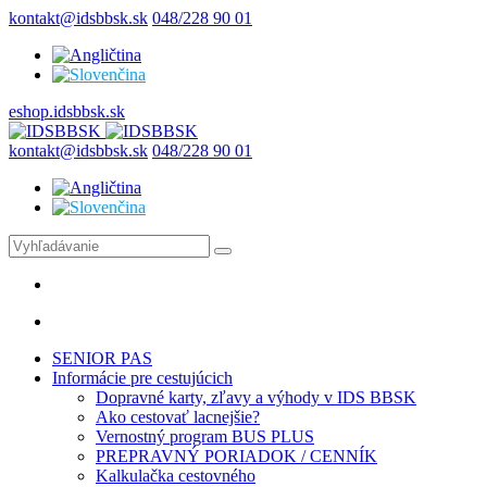
kontakt@idsbbsk.sk
048/228 90 01
eshop.idsbbsk.sk
kontakt@idsbbsk.sk
048/228 90 01
SENIOR PAS
Informácie pre cestujúcich
Dopravné karty, zľavy a výhody v IDS BBSK
Ako cestovať lacnejšie?
Vernostný program BUS PLUS
PREPRAVNÝ PORIADOK / CENNÍK
Kalkulačka cestovného