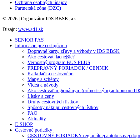
Ochrana osobných údajov
Partnerská zóna (DZC)
© 2026 | Organizátor IDS BBSK, a.s.
Dizajn:
www.ad1.sk
SENIOR PAS
Informácie pre cestujúcich
Dopravné karty, zľavy a výhody v IDS BBSK
Ako cestovať lacnejšie?
Vernostný program BUS PLUS
PREPRAVNÝ PORIADOK / CENNÍK
Kalkulačka cestovného
Mapy a schémy
Videá a návody
Ako cestovať regionálnym (prímestským) autobusom 
Lístky a ceny
Druhy cestovných lístkov
Spôsoby nákupu cestovných lístkov
FAQ
Aktuality
E-SHOP
Cestovné poriadky
CESTOVNÉ PORIADKY regionálnej autobusovej dopr