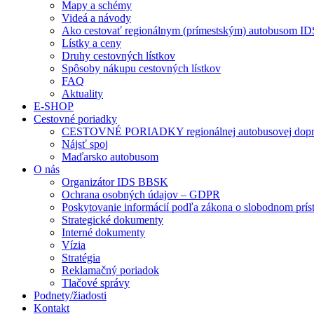
Mapy a schémy
Videá a návody
Ako cestovať regionálnym (prímestským) autobusom 
Lístky a ceny
Druhy cestovných lístkov
Spôsoby nákupu cestovných lístkov
FAQ
Aktuality
E-SHOP
Cestovné poriadky
CESTOVNÉ PORIADKY regionálnej autobusovej dopr
Nájsť spoj
Maďarsko autobusom
O nás
Organizátor IDS BBSK
Ochrana osobných údajov – GDPR
Poskytovanie informácií podľa zákona o slobodnom prís
Strategické dokumenty
Interné dokumenty
Vízia
Stratégia
Reklamačný poriadok
Tlačové správy
Podnety/žiadosti
Kontakt