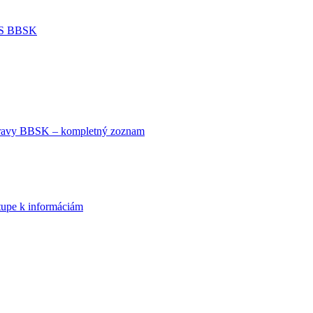
IDS BBSK
avy BBSK – kompletný zoznam
tupe k informáciám