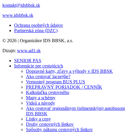
kontakt@idsbbsk.sk
www.idsbbsk.sk
Ochrana osobných údajov
Partnerská zóna (DZC)
© 2026 | Organizátor IDS BBSK, a.s.
Dizajn:
www.ad1.sk
SENIOR PAS
Informácie pre cestujúcich
Dopravné karty, zľavy a výhody v IDS BBSK
Ako cestovať lacnejšie?
Vernostný program BUS PLUS
PREPRAVNÝ PORIADOK / CENNÍK
Kalkulačka cestovného
Mapy a schémy
Videá a návody
Ako cestovať regionálnym (prímestským) autobusom
IDS BBSK
Lístky a ceny
Druhy cestovných lístkov
Spôsoby nákupu cestovných lístkov