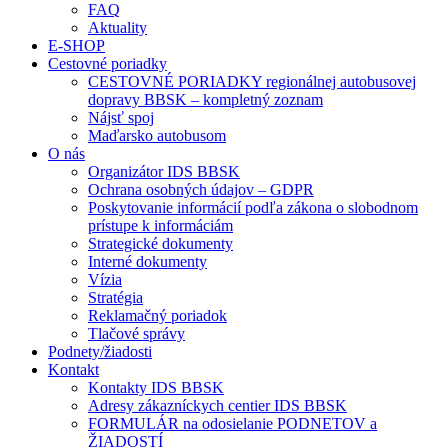
FAQ
Aktuality
E-SHOP
Cestovné poriadky
CESTOVNÉ PORIADKY regionálnej autobusovej
dopravy BBSK – kompletný zoznam
Nájsť spoj
Maďarsko autobusom
O nás
Organizátor IDS BBSK
Ochrana osobných údajov – GDPR
Poskytovanie informácií podľa zákona o slobodnom
prístupe k informáciám
Strategické dokumenty
Interné dokumenty
Vízia
Stratégia
Reklamačný poriadok
Tlačové správy
Podnety/žiadosti
Kontakt
Kontakty IDS BBSK
Adresy zákazníckych centier IDS BBSK
FORMULÁR na odosielanie PODNETOV a
ŽIADOSTÍ