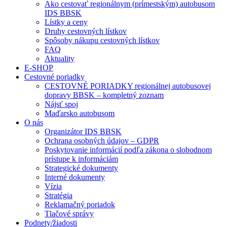
Ako cestovať regionálnym (prímestským) autobusom
IDS BBSK
Lístky a ceny
Druhy cestovných lístkov
Spôsoby nákupu cestovných lístkov
FAQ
Aktuality
E-SHOP
Cestovné poriadky
CESTOVNÉ PORIADKY regionálnej autobusovej
dopravy BBSK – kompletný zoznam
Nájsť spoj
Maďarsko autobusom
O nás
Organizátor IDS BBSK
Ochrana osobných údajov – GDPR
Poskytovanie informácií podľa zákona o slobodnom
prístupe k informáciám
Strategické dokumenty
Interné dokumenty
Vízia
Stratégia
Reklamačný poriadok
Tlačové správy
Podnety/žiadosti