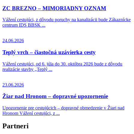
ZC BREZNO – MIMORIADNY OZNAM
Vážení cestujúci, z dôvodu poruchy na kanalizácii bude Zákaznícke
centrum IDS BBSK ...
24.06.2026
Teplý vrch – čiastočná uzávierka cesty
Vážení cestujúci, od 6. júla do 30. októbra 2026 bude z dôvodu
realizácie stavby „Teplý ...
23.06.2026
Žiar nad Hronom – dopravné upozornenie
Upozornenie pre cestujúcich – dopravné obmedzenie v Žiari nad
Hronom Vážení cestujúci, z ...
Partneri