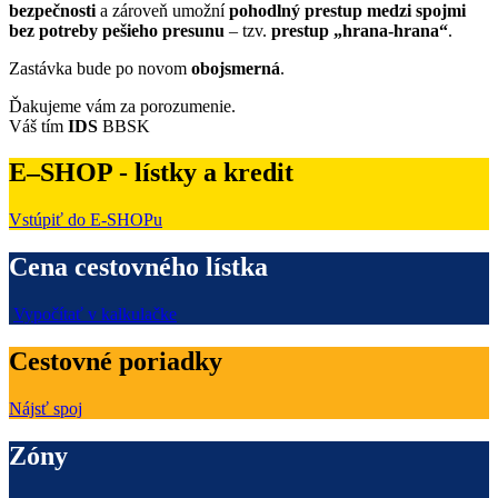
bezpečnosti
a zároveň umožní
pohodlný prestup medzi spojmi
bez potreby pešieho presunu
– tzv.
prestup „hrana-hrana“
.
Zastávka bude po novom
obojsmerná
.
Ďakujeme vám za porozumenie.
Váš tím
IDS
BBSK
E–SHOP - lístky a kredit
Vstúpiť do E-SHOPu
Cena cestovného lístka
Vypočítať v kalkulačke
Cestovné poriadky
Nájsť spoj
Zóny