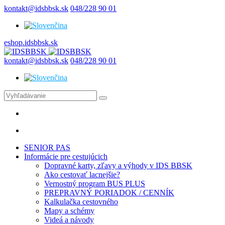
kontakt@idsbbsk.sk
048/228 90 01
eshop.idsbbsk.sk
kontakt@idsbbsk.sk
048/228 90 01
SENIOR PAS
Informácie pre cestujúcich
Dopravné karty, zľavy a výhody v IDS BBSK
Ako cestovať lacnejšie?
Vernostný program BUS PLUS
PREPRAVNÝ PORIADOK / CENNÍK
Kalkulačka cestovného
Mapy a schémy
Videá a návody