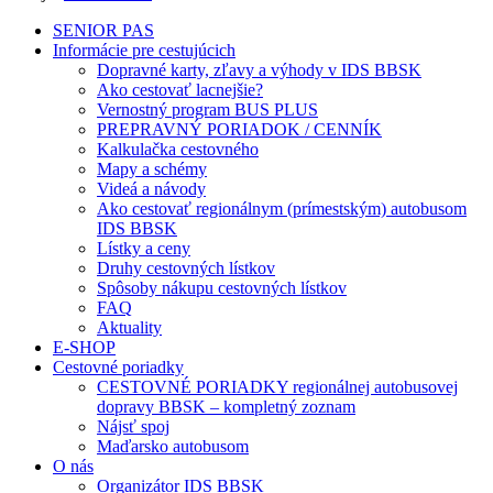
SENIOR PAS
Informácie pre cestujúcich
Dopravné karty, zľavy a výhody v IDS BBSK
Ako cestovať lacnejšie?
Vernostný program BUS PLUS
PREPRAVNÝ PORIADOK / CENNÍK
Kalkulačka cestovného
Mapy a schémy
Videá a návody
Ako cestovať regionálnym (prímestským) autobusom
IDS BBSK
Lístky a ceny
Druhy cestovných lístkov
Spôsoby nákupu cestovných lístkov
FAQ
Aktuality
E-SHOP
Cestovné poriadky
CESTOVNÉ PORIADKY regionálnej autobusovej
dopravy BBSK – kompletný zoznam
Nájsť spoj
Maďarsko autobusom
O nás
Organizátor IDS BBSK