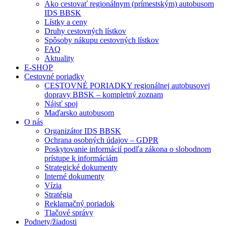
Ako cestovať regionálnym (prímestským) autobusom
IDS BBSK
Lístky a ceny
Druhy cestovných lístkov
Spôsoby nákupu cestovných lístkov
FAQ
Aktuality
E-SHOP
Cestovné poriadky
CESTOVNÉ PORIADKY regionálnej autobusovej
dopravy BBSK – kompletný zoznam
Nájsť spoj
Maďarsko autobusom
O nás
Organizátor IDS BBSK
Ochrana osobných údajov – GDPR
Poskytovanie informácií podľa zákona o slobodnom
prístupe k informáciám
Strategické dokumenty
Interné dokumenty
Vízia
Stratégia
Reklamačný poriadok
Tlačové správy
Podnety/žiadosti