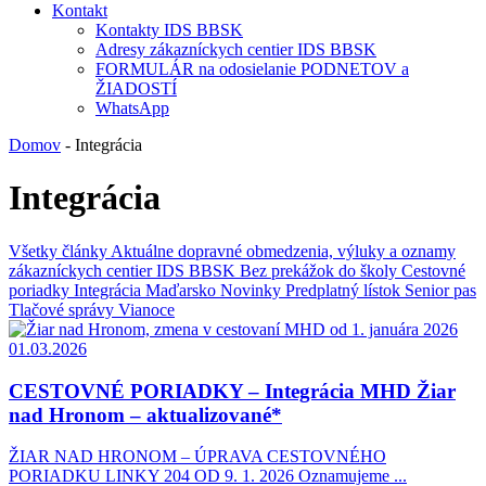
Kontakt
Kontakty IDS BBSK
Adresy zákazníckych centier IDS BBSK
FORMULÁR na odosielanie PODNETOV a
ŽIADOSTÍ
WhatsApp
Domov
-
Integrácia
Integrácia
Všetky články
Aktuálne dopravné obmedzenia, výluky a oznamy
zákazníckych centier IDS BBSK
Bez prekážok do školy
Cestovné
poriadky
Integrácia
Maďarsko
Novinky
Predplatný lístok
Senior pas
Tlačové správy
Vianoce
01.03.2026
CESTOVNÉ PORIADKY – Integrácia MHD Žiar
nad Hronom – aktualizované*
ŽIAR NAD HRONOM – ÚPRAVA CESTOVNÉHO
PORIADKU LINKY 204 OD 9. 1. 2026 Oznamujeme ...