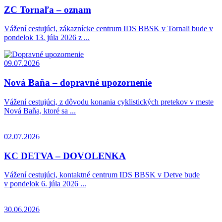
ZC Tornaľa – oznam
Vážení cestujúci, zákaznícke centrum IDS BBSK v Tornali bude v
pondelok 13. júla 2026 z ...
09.07.2026
Nová Baňa – dopravné upozornenie
Vážení cestujúci, z dôvodu konania cyklistických pretekov v meste
Nová Baňa, ktoré sa ...
02.07.2026
KC DETVA – DOVOLENKA
Vážení cestujúci, kontaktné centrum IDS BBSK v Detve bude
v pondelok 6. júla 2026 ...
30.06.2026