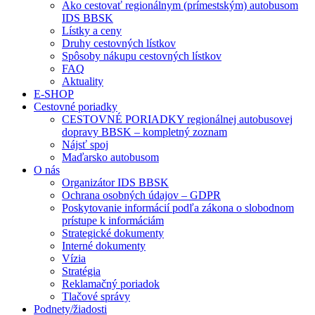
Ako cestovať regionálnym (prímestským) autobusom
IDS BBSK
Lístky a ceny
Druhy cestovných lístkov
Spôsoby nákupu cestovných lístkov
FAQ
Aktuality
E-SHOP
Cestovné poriadky
CESTOVNÉ PORIADKY regionálnej autobusovej
dopravy BBSK – kompletný zoznam
Nájsť spoj
Maďarsko autobusom
O nás
Organizátor IDS BBSK
Ochrana osobných údajov – GDPR
Poskytovanie informácií podľa zákona o slobodnom
prístupe k informáciám
Strategické dokumenty
Interné dokumenty
Vízia
Stratégia
Reklamačný poriadok
Tlačové správy
Podnety/žiadosti