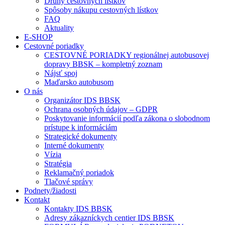
Druhy cestovných lístkov
Spôsoby nákupu cestovných lístkov
FAQ
Aktuality
E-SHOP
Cestovné poriadky
CESTOVNÉ PORIADKY regionálnej autobusovej
dopravy BBSK – kompletný zoznam
Nájsť spoj
Maďarsko autobusom
O nás
Organizátor IDS BBSK
Ochrana osobných údajov – GDPR
Poskytovanie informácií podľa zákona o slobodnom
prístupe k informáciám
Strategické dokumenty
Interné dokumenty
Vízia
Stratégia
Reklamačný poriadok
Tlačové správy
Podnety/žiadosti
Kontakt
Kontakty IDS BBSK
Adresy zákazníckych centier IDS BBSK