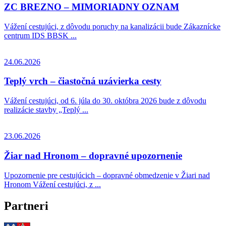
ZC BREZNO – MIMORIADNY OZNAM
Vážení cestujúci, z dôvodu poruchy na kanalizácii bude Zákaznícke
centrum IDS BBSK ...
24.06.2026
Teplý vrch – čiastočná uzávierka cesty
Vážení cestujúci, od 6. júla do 30. októbra 2026 bude z dôvodu
realizácie stavby „Teplý ...
23.06.2026
Žiar nad Hronom – dopravné upozornenie
Upozornenie pre cestujúcich – dopravné obmedzenie v Žiari nad
Hronom Vážení cestujúci, z ...
Partneri