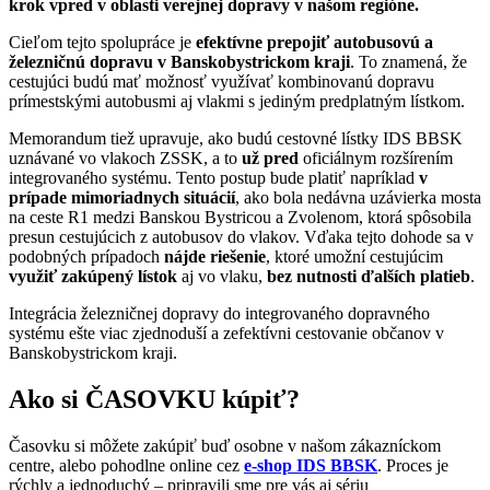
krok vpred v oblasti verejnej dopravy v našom regióne.
Cieľom tejto spolupráce je
efektívne prepojiť autobusovú a
železničnú dopravu v Banskobystrickom kraji
. To znamená, že
cestujúci budú mať možnosť využívať kombinovanú dopravu
prímestskými autobusmi aj vlakmi s jediným predplatným lístkom.
Memorandum tiež upravuje, ako budú cestovné lístky IDS BBSK
uznávané vo vlakoch ZSSK, a to
už pred
oficiálnym rozšírením
integrovaného systému. Tento postup bude platiť napríklad
v
prípade mimoriadnych situácií
, ako bola nedávna uzávierka mosta
na ceste R1 medzi Banskou Bystricou a Zvolenom, ktorá spôsobila
presun cestujúcich z autobusov do vlakov. Vďaka tejto dohode sa v
podobných prípadoch
nájde riešenie
, ktoré umožní cestujúcim
využiť zakúpený lístok
aj vo vlaku,
bez nutnosti ďalších platieb
.
Integrácia železničnej dopravy do integrovaného dopravného
systému ešte viac zjednoduší a zefektívni cestovanie občanov v
Banskobystrickom kraji.
Ako si ČASOVKU kúpiť?
Časovku si môžete zakúpiť buď osobne v našom zákazníckom
centre, alebo pohodlne online cez
e-shop IDS BBSK
. Proces je
rýchly a jednoduchý – pripravili sme pre vás aj sériu