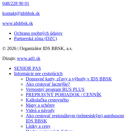
048/228 90 01
kontakt@idsbbsk.sk
www.idsbbsk.sk
Ochrana osobných údajov
Partnerská zóna (DZC)
© 2026 | Organizátor IDS BBSK, a.s.
Dizajn:
www.ad1.sk
SENIOR PAS
Informácie pre cestujúcich
Dopravné karty, zľavy a výhody v IDS BBSK
Ako cestovať lacnejšie?
Vernostný program BUS PLUS
PREPRAVNÝ PORIADOK / CENNÍK
Kalkulačka cestovného
Mapy a schémy
Videá a návody
Ako cestovať regionálnym (prímestským) autobusom
IDS BBSK
Lístky a ceny