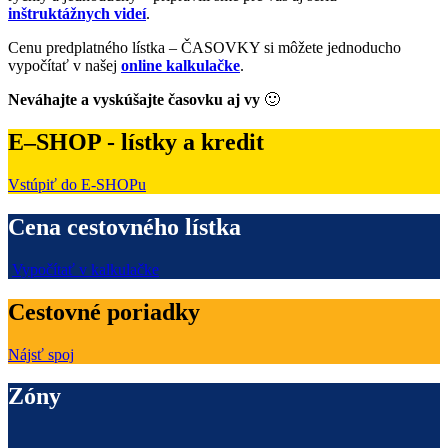
inštruktážnych videí
.
Cenu predplatného lístka – ČASOVKY si môžete jednoducho
vypočítať v našej
online kalkulačke
.
Neváhajte a vyskúšajte časovku aj vy
🙂
E–SHOP - lístky a kredit
Vstúpiť do E-SHOPu
Cena cestovného lístka
Vypočítať v kalkulačke
Cestovné poriadky
Nájsť spoj
Zóny