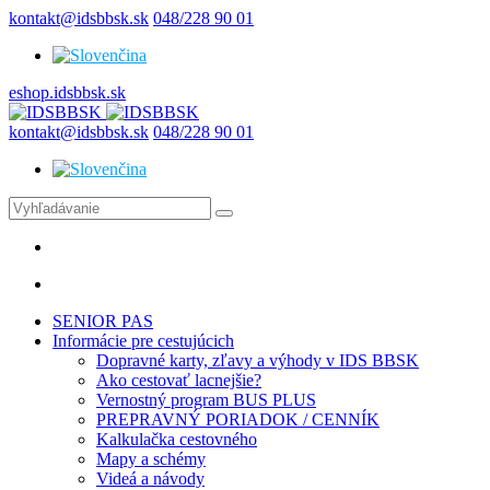
kontakt@idsbbsk.sk
048/228 90 01
eshop.idsbbsk.sk
kontakt@idsbbsk.sk
048/228 90 01
SENIOR PAS
Informácie pre cestujúcich
Dopravné karty, zľavy a výhody v IDS BBSK
Ako cestovať lacnejšie?
Vernostný program BUS PLUS
PREPRAVNÝ PORIADOK / CENNÍK
Kalkulačka cestovného
Mapy a schémy
Videá a návody