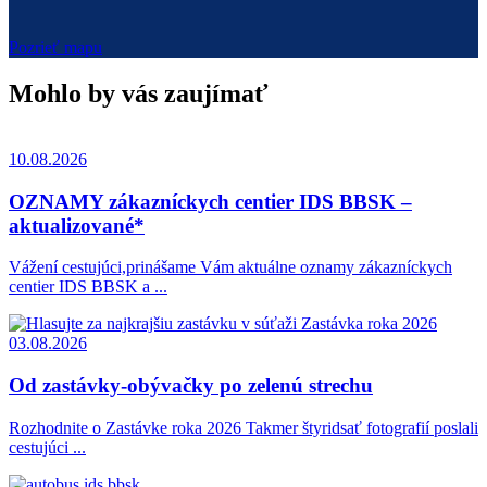
Pozrieť mapu
Mohlo by vás zaujímať
10.08.2026
OZNAMY zákazníckych centier IDS BBSK –
aktualizované*
Vážení cestujúci,prinášame Vám aktuálne oznamy zákazníckych
centier IDS BBSK a ...
03.08.2026
Od zastávky-obývačky po zelenú strechu
Rozhodnite o Zastávke roka 2026 Takmer štyridsať fotografií poslali
cestujúci ...