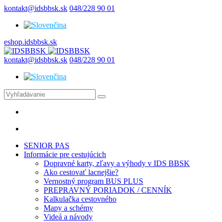
kontakt@idsbbsk.sk
048/228 90 01
eshop.idsbbsk.sk
kontakt@idsbbsk.sk
048/228 90 01
SENIOR PAS
Informácie pre cestujúcich
Dopravné karty, zľavy a výhody v IDS BBSK
Ako cestovať lacnejšie?
Vernostný program BUS PLUS
PREPRAVNÝ PORIADOK / CENNÍK
Kalkulačka cestovného
Mapy a schémy
Videá a návody