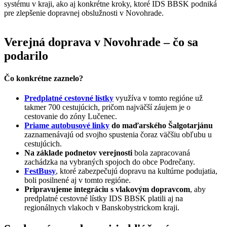
systému v kraji, ako aj konkrétne kroky, ktoré IDS BBSK podniká
pre zlepšenie dopravnej obslužnosti v Novohrade.
Verejná doprava v Novohrade – čo sa
podarilo
Čo konkrétne zaznelo?
Predplatné cestovné lístky
využíva v tomto regióne už
takmer 700 cestujúcich, pričom najväčší záujem je o
cestovanie do zóny Lučenec.
Priame autobusové linky
do maďarského Šalgotarjánu
zaznamenávajú od svojho spustenia čoraz väčšiu obľubu u
cestujúcich.
Na základe podnetov verejnosti
bola zapracovaná
zachádzka na vybraných spojoch do obce Podrečany.
FestBusy
, ktoré zabezpečujú dopravu na kultúrne podujatia,
boli posilnené aj v tomto regióne.
Pripravujeme integráciu s vlakovým dopravcom
, aby
predplatné cestovné lístky IDS BBSK platili aj na
regionálnych vlakoch v Banskobystrickom kraji.