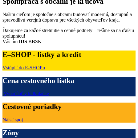
Spolupráca s obcami je kľúčová
Našim cieľom je spoločne s obcami budovať modernú, dostupnú a
spravodlivú verejnú dopravu pre všetkých obyvateľov kraja.
Ďakujeme za každé stretnutie a cenné podnety – tešíme sa na ďalšiu
spoluprácu!
Váš tím
IDS
BBSK
E–SHOP - lístky a kredit
Vstúpiť do E-SHOPu
Cena cestovného lístka
Vypočítať v kalkulačke
Cestovné poriadky
Nájsť spoj
Zóny