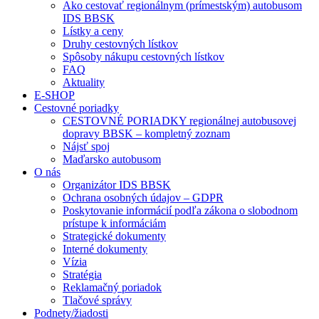
Ako cestovať regionálnym (prímestským) autobusom
IDS BBSK
Lístky a ceny
Druhy cestovných lístkov
Spôsoby nákupu cestovných lístkov
FAQ
Aktuality
E-SHOP
Cestovné poriadky
CESTOVNÉ PORIADKY regionálnej autobusovej
dopravy BBSK – kompletný zoznam
Nájsť spoj
Maďarsko autobusom
O nás
Organizátor IDS BBSK
Ochrana osobných údajov – GDPR
Poskytovanie informácií podľa zákona o slobodnom
prístupe k informáciám
Strategické dokumenty
Interné dokumenty
Vízia
Stratégia
Reklamačný poriadok
Tlačové správy
Podnety/žiadosti