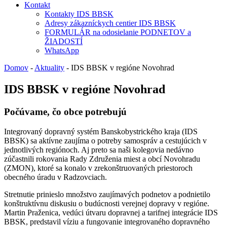
Kontakt
Kontakty IDS BBSK
Adresy zákazníckych centier IDS BBSK
FORMULÁR na odosielanie PODNETOV a
ŽIADOSTÍ
WhatsApp
Domov
-
Aktuality
-
IDS BBSK v regióne Novohrad
IDS BBSK v regióne Novohrad
Počúvame, čo obce potrebujú
Integrovaný dopravný systém Banskobystrického kraja (IDS
BBSK) sa aktívne zaujíma o potreby samospráv a cestujúcich v
jednotlivých regiónoch. Aj preto sa naši kolegovia nedávno
zúčastnili rokovania Rady Združenia miest a obcí Novohradu
(ZMON), ktoré sa konalo v zrekonštruovaných priestoroch
obecného úradu v Radzovciach.
Stretnutie prinieslo množstvo zaujímavých podnetov a podnietilo
konštruktívnu diskusiu o budúcnosti verejnej dopravy v regióne.
Martin Praženica, vedúci útvaru dopravnej a tarifnej integrácie IDS
BBSK, predstavil víziu a fungovanie integrovaného dopravného