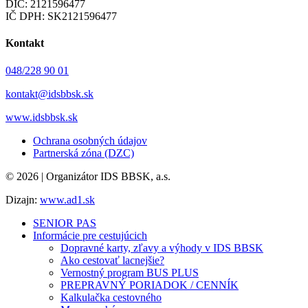
DIČ: 2121596477
IČ DPH: SK2121596477
Kontakt
048/228 90 01
kontakt@idsbbsk.sk
www.idsbbsk.sk
Ochrana osobných údajov
Partnerská zóna (DZC)
© 2026 | Organizátor IDS BBSK, a.s.
Dizajn:
www.ad1.sk
SENIOR PAS
Informácie pre cestujúcich
Dopravné karty, zľavy a výhody v IDS BBSK
Ako cestovať lacnejšie?
Vernostný program BUS PLUS
PREPRAVNÝ PORIADOK / CENNÍK
Kalkulačka cestovného