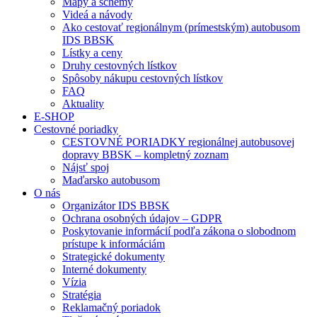
Mapy a schémy
Videá a návody
Ako cestovať regionálnym (prímestským) autobusom
IDS BBSK
Lístky a ceny
Druhy cestovných lístkov
Spôsoby nákupu cestovných lístkov
FAQ
Aktuality
E-SHOP
Cestovné poriadky
CESTOVNÉ PORIADKY regionálnej autobusovej
dopravy BBSK – kompletný zoznam
Nájsť spoj
Maďarsko autobusom
O nás
Organizátor IDS BBSK
Ochrana osobných údajov – GDPR
Poskytovanie informácií podľa zákona o slobodnom
prístupe k informáciám
Strategické dokumenty
Interné dokumenty
Vízia
Stratégia
Reklamačný poriadok