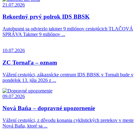
21.07.2026
Rekordný prvý polrok IDS BBSK
Autobusmi sa odviezlo takmer 9 miliónov cestujúcich TLAČOVÁ
SPRÁVA Takmer 9 miliónov ...
10.07.2026
ZC Tornaľa – oznam
Vážení cestujúci, zákaznícke centrum IDS BBSK v Tornali bude v
pondelok 13. júla 2026 z ...
09.07.2026
Nová Baňa – dopravné upozornenie
Vážení cestujúci, z dôvodu konania cyklistických pretekov v meste
Nová Baňa, ktoré sa ...