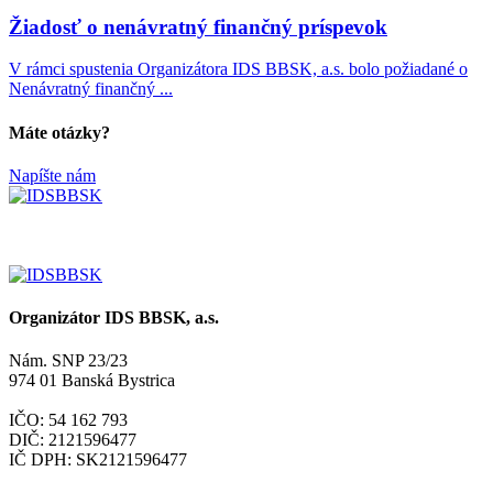
Žiadosť o nenávratný finančný príspevok
V rámci spustenia Organizátora IDS BBSK, a.s. bolo požiadané o
Nenávratný finančný ...
Máte otázky?
Napíšte nám
Organizátor IDS BBSK, a.s.
Nám. SNP 23/23
974 01 Banská Bystrica
IČO: 54 162 793
DIČ: 2121596477
IČ DPH: SK2121596477