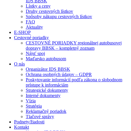
IDS BBSK
Lístky a ceny
Druhy cestovných lístkov
Spôsoby nákupu cestovných lístkov
FAQ
Aktuality
E-SHOP
Cestovné poriadky
CESTOVNÉ PORIADKY regionálnej autobusovej
dopravy BBSK – kompletný zoznam
Nájsť spoj
Maďarsko autobusom
O nás
Organizátor IDS BBSK
Ochrana osobných údajov – GDPR
Poskytovanie informácií podľa zákona o slobodnom
prístupe k informáciám
Strategické dokumenty
Interné dokumenty
Vízia
Stratégia
Reklamačný poriadok
Tlačové správy
Podnety/žiadosti
Kontakt