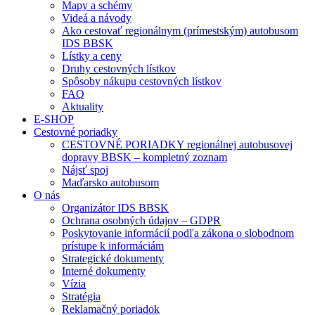
Mapy a schémy
Videá a návody
Ako cestovať regionálnym (prímestským) autobusom
IDS BBSK
Lístky a ceny
Druhy cestovných lístkov
Spôsoby nákupu cestovných lístkov
FAQ
Aktuality
E-SHOP
Cestovné poriadky
CESTOVNÉ PORIADKY regionálnej autobusovej
dopravy BBSK – kompletný zoznam
Nájsť spoj
Maďarsko autobusom
O nás
Organizátor IDS BBSK
Ochrana osobných údajov – GDPR
Poskytovanie informácií podľa zákona o slobodnom
prístupe k informáciám
Strategické dokumenty
Interné dokumenty
Vízia
Stratégia
Reklamačný poriadok