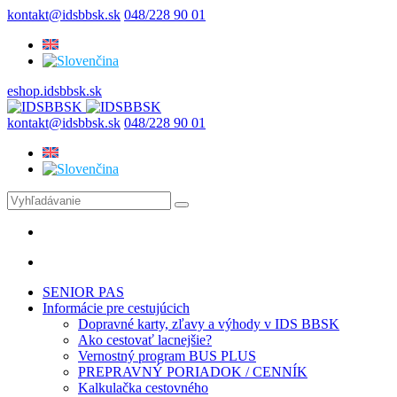
kontakt@idsbbsk.sk
048/228 90 01
eshop.idsbbsk.sk
kontakt@idsbbsk.sk
048/228 90 01
SENIOR PAS
Informácie pre cestujúcich
Dopravné karty, zľavy a výhody v IDS BBSK
Ako cestovať lacnejšie?
Vernostný program BUS PLUS
PREPRAVNÝ PORIADOK / CENNÍK
Kalkulačka cestovného