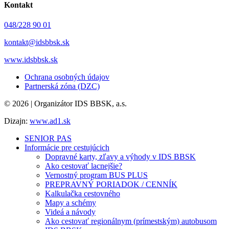
Kontakt
048/228 90 01
kontakt@idsbbsk.sk
www.idsbbsk.sk
Ochrana osobných údajov
Partnerská zóna (DZC)
© 2026 | Organizátor IDS BBSK, a.s.
Dizajn:
www.ad1.sk
SENIOR PAS
Informácie pre cestujúcich
Dopravné karty, zľavy a výhody v IDS BBSK
Ako cestovať lacnejšie?
Vernostný program BUS PLUS
PREPRAVNÝ PORIADOK / CENNÍK
Kalkulačka cestovného
Mapy a schémy
Videá a návody
Ako cestovať regionálnym (prímestským) autobusom