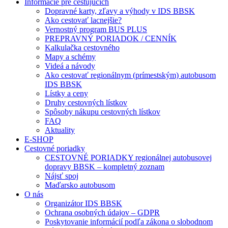
Informácie pre cestujúcich
Dopravné karty, zľavy a výhody v IDS BBSK
Ako cestovať lacnejšie?
Vernostný program BUS PLUS
PREPRAVNÝ PORIADOK / CENNÍK
Kalkulačka cestovného
Mapy a schémy
Videá a návody
Ako cestovať regionálnym (prímestským) autobusom
IDS BBSK
Lístky a ceny
Druhy cestovných lístkov
Spôsoby nákupu cestovných lístkov
FAQ
Aktuality
E-SHOP
Cestovné poriadky
CESTOVNÉ PORIADKY regionálnej autobusovej
dopravy BBSK – kompletný zoznam
Nájsť spoj
Maďarsko autobusom
O nás
Organizátor IDS BBSK
Ochrana osobných údajov – GDPR
Poskytovanie informácií podľa zákona o slobodnom