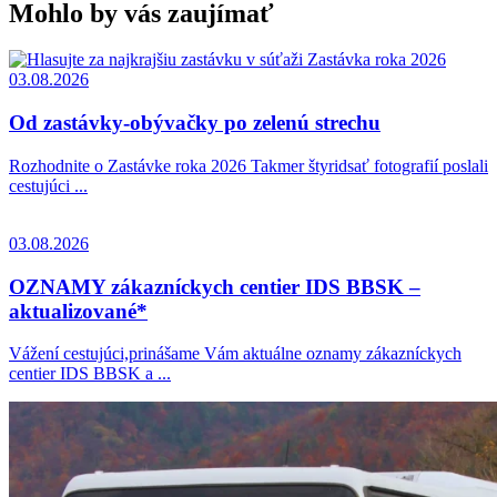
Mohlo by vás zaujímať
03.08.2026
Od zastávky-obývačky po zelenú strechu
Rozhodnite o Zastávke roka 2026 Takmer štyridsať fotografií poslali
cestujúci ...
03.08.2026
OZNAMY zákazníckych centier IDS BBSK –
aktualizované*
Vážení cestujúci,prinášame Vám aktuálne oznamy zákazníckych
centier IDS BBSK a ...