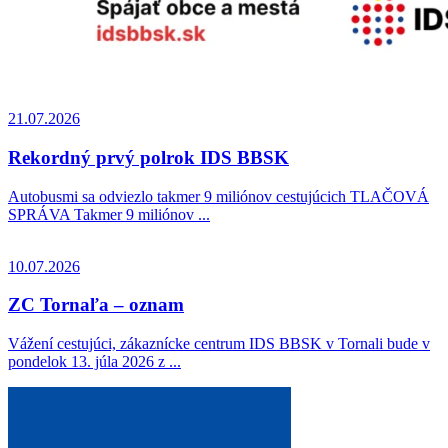
21.07.2026
Rekordný prvý polrok IDS BBSK
Autobusmi sa odviezlo takmer 9 miliónov cestujúcich TLAČOVÁ
SPRÁVA Takmer 9 miliónov ...
10.07.2026
ZC Tornaľa – oznam
Vážení cestujúci, zákaznícke centrum IDS BBSK v Tornali bude v
pondelok 13. júla 2026 z ...