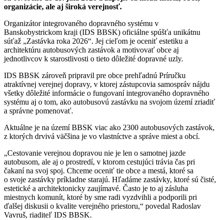
organizácie, ale aj široká verejnosť.
Organizátor integrovaného dopravného systému v
Banskobystrickom kraji (IDS BBSK) oficiálne spúšťa unikátnu
súťaž „Zastávka roka 2026“. Jej cieľom je oceniť estetiku a
architektúru autobusových zastávok a motivovať obce aj
jednotlivcov k starostlivosti o tieto dôležité dopravné uzly.
IDS BBSK zároveň pripravil pre obce prehľadnú Príručku
atraktívnej verejnej dopravy, v ktorej zástupcovia samospráv nájdu
všetky dôležité informácie o fungovaní integrovaného dopravného
systému aj o tom, ako autobusovú zastávku na svojom území zriadiť
a správne pomenovať.
Aktuálne je na území BBSK viac ako 2300 autobusových zastávok,
z ktorých drvivá väčšina je vo vlastníctve a správe miest a obcí.
„Cestovanie verejnou dopravou nie je len o samotnej jazde
autobusom, ale aj o prostredí, v ktorom cestujúci trávia čas pri
čakaní na svoj spoj. Chceme oceniť tie obce a mestá, ktoré sa
o svoje zastávky príkladne starajú. Hľadáme zastávky, ktoré sú čisté,
estetické a architektonicky zaujímavé. Často je to aj zásluha
miestnych komunít, ktoré by sme radi vyzdvihli a podporili pri
ďalšej diskusii o kvalite verejného priestoru,“ povedal Radoslav
Vavruš, riaditeľ IDS BBSK.