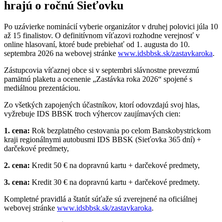
hrajú o ročnú Sieťovku
Po uzávierke nominácií vyberie organizátor v druhej polovici júla 10
až 15 finalistov. O definitívnom víťazovi rozhodne verejnosť v
online hlasovaní, ktoré bude prebiehať od 1. augusta do 10.
septembra 2026 na webovej stránke
www.idsbbsk.sk/zastavkaroka
.
Zástupcovia víťaznej obce si v septembri slávnostne prevezmú
pamätnú plaketu a ocenenie „Zastávka roka 2026“ spojené s
mediálnou prezentáciou.
Zo všetkých zapojených účastníkov, ktorí odovzdajú svoj hlas,
vyžrebuje IDS BBSK troch výhercov zaujímavých cien:
1. cena:
Rok bezplatného cestovania po celom Banskobystrickom
kraji regionálnymi autobusmi IDS BBSK (Sieťovka 365 dní) +
darčekové predmety,
2. cena:
Kredit 50 € na dopravnú kartu + darčekové predmety,
3. cena:
Kredit 30 € na dopravnú kartu + darčekové predmety.
Kompletné pravidlá a štatút súťaže sú zverejnené na oficiálnej
webovej stránke
www.idsbbsk.sk/zastavkaroka
.