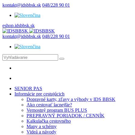
kontakt@idsbbsk.sk
048/228 90 01
eshop.idsbbsk.sk
kontakt@idsbbsk.sk
048/228 90 01
SENIOR PAS
Informácie pre cestujúcich
Dopravné karty, zľavy a výhody v IDS BBSK
Ako cestovať lacnejšie?
Vernostný program BUS PLUS
PREPRAVNÝ PORIADOK / CENNÍK
Kalkulačka cestovného
Mapy a schémy
Videá a návody