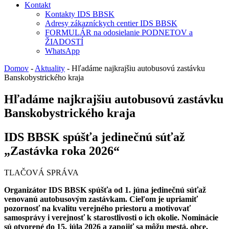
Kontakt
Kontakty IDS BBSK
Adresy zákazníckych centier IDS BBSK
FORMULÁR na odosielanie PODNETOV a
ŽIADOSTÍ
WhatsApp
Domov
-
Aktuality
-
Hľadáme najkrajšiu autobusovú zastávku
Banskobystrického kraja
Hľadáme najkrajšiu autobusovú zastávku
Banskobystrického kraja
IDS BBSK spúšťa jedinečnú súťaž
„Zastávka roka 2026“
TLAČOVÁ SPRÁVA
Organizátor IDS BBSK spúšťa od 1. júna jedinečnú súťaž
venovanú autobusovým zastávkam. Cieľom je upriamiť
pozornosť na kvalitu verejného priestoru a motivovať
samosprávy i verejnosť k starostlivosti o ich okolie. Nominácie
sú otvorené do 15. júla 2026 a zapojiť sa môžu mestá, obce,