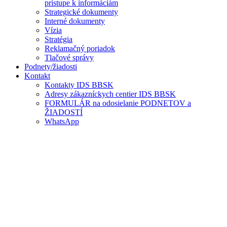
prístupe k informáciám
Strategické dokumenty
Interné dokumenty
Vízia
Stratégia
Reklamačný poriadok
Tlačové správy
Podnety/žiadosti
Kontakt
Kontakty IDS BBSK
Adresy zákazníckych centier IDS BBSK
FORMULÁR na odosielanie PODNETOV a
ŽIADOSTÍ
WhatsApp