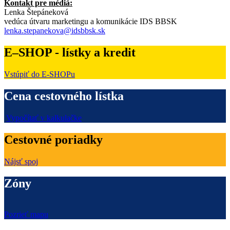
Kontakt pre médiá:
Lenka Štepáneková
vedúca útvaru marketingu a komunikácie IDS BBSK
lenka.stepanekova@idsbbsk.sk
E–SHOP - lístky a kredit
Vstúpiť do E-SHOPu
Cena cestovného lístka
Vypočítať v kalkulačke
Cestovné poriadky
Nájsť spoj
Zóny
Pozrieť mapu