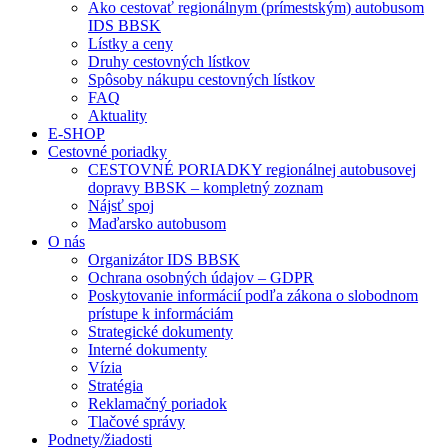
Ako cestovať regionálnym (prímestským) autobusom
IDS BBSK
Lístky a ceny
Druhy cestovných lístkov
Spôsoby nákupu cestovných lístkov
FAQ
Aktuality
E-SHOP
Cestovné poriadky
CESTOVNÉ PORIADKY regionálnej autobusovej
dopravy BBSK – kompletný zoznam
Nájsť spoj
Maďarsko autobusom
O nás
Organizátor IDS BBSK
Ochrana osobných údajov – GDPR
Poskytovanie informácií podľa zákona o slobodnom
prístupe k informáciám
Strategické dokumenty
Interné dokumenty
Vízia
Stratégia
Reklamačný poriadok
Tlačové správy
Podnety/žiadosti