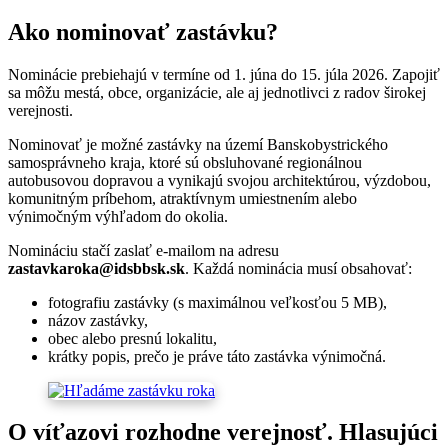
Ako nominovať zastávku?
Nominácie prebiehajú v termíne od 1. júna do 15. júla 2026. Zapojiť
sa môžu mestá, obce, organizácie, ale aj jednotlivci z radov širokej
verejnosti.
Nominovať je možné zastávky na území Banskobystrického
samosprávneho kraja, ktoré sú obsluhované regionálnou
autobusovou dopravou a vynikajú svojou architektúrou, výzdobou,
komunitným príbehom, atraktívnym umiestnením alebo
výnimočným výhľadom do okolia.
Nomináciu stačí zaslať e-mailom na adresu
zastavkaroka@idsbbsk.sk
. Každá nominácia musí obsahovať:
fotografiu zastávky (s maximálnou veľkosťou 5 MB),
názov zastávky,
obec alebo presnú lokalitu,
krátky popis, prečo je práve táto zastávka výnimočná.
O víťazovi rozhodne verejnosť. Hlasujúci