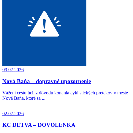
09.07.2026
Nová Baňa – dopravné upozornenie
Vážení cestujúci, z dôvodu konania cyklistických pretekov v meste
Nová Baňa, ktoré sa ...
02.07.2026
KC DETVA – DOVOLENKA