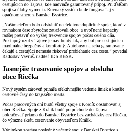
cestujúcich do Tajova, kde nadviaže garantovaný prípoj. Pri ďalšom
spoji sa úlohy vymenia. Rovnaký systém bude fungovať aj v
opačnom smere z Banskej Bystrice.
„Naším cieľom bolo odstrániť neefektívne duplicitné spoje, ktoré v
rovnakom čase zbytočne zaťažovali obce, a uvoľnené kapacity
radšej pretaviť do vyššej frekvencie spojov počas celého dňa.
Prestupný uzol v Tajove je navrhnutý tak, aby bol pre cestujúcich
maximálne bezpečný a komfortný. Autobusy na seba garantovane
čakajú a cestujúci nemusia riskovať prebiehanie cez cestu,“ povedal
Radoslav Vavruš, riaditeľ IDS BBSK.
Jasnejšie trasovanie spojov a obsluha
obce Riečka
Nový systém zároveň prináša efektívnejšie vedenie liniek a kratšie
cestovné časy do krajského mesta.
Počas pracovných dní budú všetky spoje z Kordík obsluhovať aj
obec Riečka. Spoje z Králik budú po príchode do Tajova
pokračovať priamo do Banskej Bystrice bez zachádzky cez Riečku,
čo výrazne skráti cestovanie obyvateľom Králik.
Výnimkou zostáva posledný večerný spoj z Banskej Bystrice s