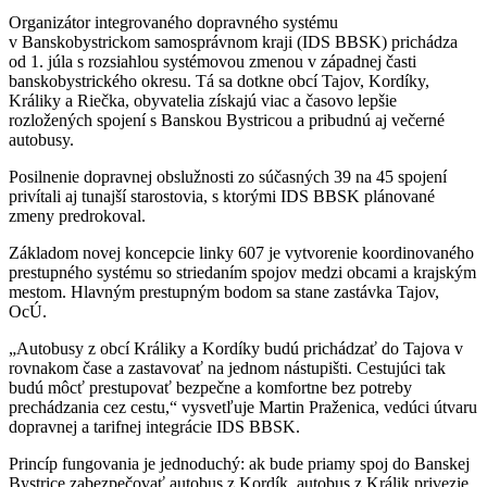
Organizátor integrovaného dopravného systému
v Banskobystrickom samosprávnom kraji (IDS BBSK) prichádza
od 1. júla s rozsiahlou systémovou zmenou v západnej časti
banskobystrického okresu. Tá sa dotkne obcí Tajov, Kordíky,
Králiky a Riečka, obyvatelia získajú viac a časovo lepšie
rozložených spojení s Banskou Bystricou a pribudnú aj večerné
autobusy.
Posilnenie dopravnej obslužnosti zo súčasných 39 na 45 spojení
privítali aj tunajší starostovia, s ktorými IDS BBSK plánované
zmeny predrokoval.
Základom novej koncepcie linky 607 je vytvorenie koordinovaného
prestupného systému so striedaním spojov medzi obcami a krajským
mestom. Hlavným prestupným bodom sa stane zastávka Tajov,
OcÚ.
„Autobusy z obcí Králiky a Kordíky budú prichádzať do Tajova v
rovnakom čase a zastavovať na jednom nástupišti. Cestujúci tak
budú môcť prestupovať bezpečne a komfortne bez potreby
prechádzania cez cestu,“ vysvetľuje Martin Praženica, vedúci útvaru
dopravnej a tarifnej integrácie IDS BBSK.
Princíp fungovania je jednoduchý: ak bude priamy spoj do Banskej
Bystrice zabezpečovať autobus z Kordík, autobus z Králik privezie