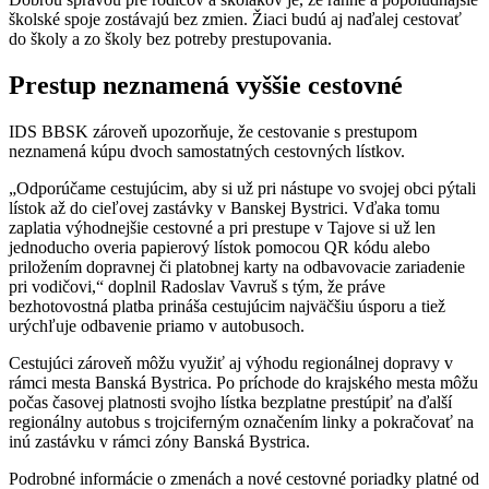
školské spoje zostávajú bez zmien. Žiaci budú aj naďalej cestovať
do školy a zo školy bez potreby prestupovania.
Prestup neznamená vyššie cestovné
IDS BBSK zároveň upozorňuje, že cestovanie s prestupom
neznamená kúpu dvoch samostatných cestovných lístkov.
„Odporúčame cestujúcim, aby si už pri nástupe vo svojej obci pýtali
lístok až do cieľovej zastávky v Banskej Bystrici. Vďaka tomu
zaplatia výhodnejšie cestovné a pri prestupe v Tajove si už len
jednoducho overia papierový lístok pomocou QR kódu alebo
priložením dopravnej či platobnej karty na odbavovacie zariadenie
pri vodičovi,“ doplnil Radoslav Vavruš s tým, že práve
bezhotovostná platba prináša cestujúcim najväčšiu úsporu a tiež
urýchľuje odbavenie priamo v autobusoch.
Cestujúci zároveň môžu využiť aj výhodu regionálnej dopravy v
rámci mesta Banská Bystrica. Po príchode do krajského mesta môžu
počas časovej platnosti svojho lístka bezplatne prestúpiť na ďalší
regionálny autobus s trojciferným označením linky a pokračovať na
inú zastávku v rámci zóny Banská Bystrica.
Podrobné informácie o zmenách a nové cestovné poriadky platné od