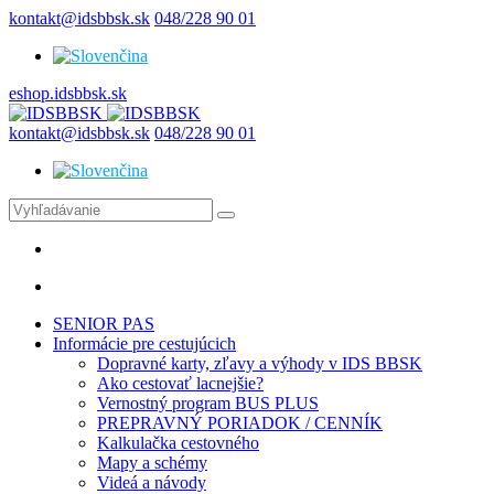
kontakt@idsbbsk.sk
048/228 90 01
eshop.idsbbsk.sk
kontakt@idsbbsk.sk
048/228 90 01
SENIOR PAS
Informácie pre cestujúcich
Dopravné karty, zľavy a výhody v IDS BBSK
Ako cestovať lacnejšie?
Vernostný program BUS PLUS
PREPRAVNÝ PORIADOK / CENNÍK
Kalkulačka cestovného
Mapy a schémy
Videá a návody