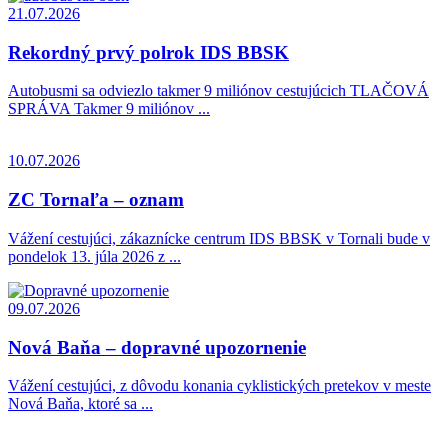
21.07.2026
Rekordný prvý polrok IDS BBSK
Autobusmi sa odviezlo takmer 9 miliónov cestujúcich TLAČOVÁ
SPRÁVA Takmer 9 miliónov ...
10.07.2026
ZC Tornaľa – oznam
Vážení cestujúci, zákaznícke centrum IDS BBSK v Tornali bude v
pondelok 13. júla 2026 z ...
09.07.2026
Nová Baňa – dopravné upozornenie
Vážení cestujúci, z dôvodu konania cyklistických pretekov v meste
Nová Baňa, ktoré sa ...