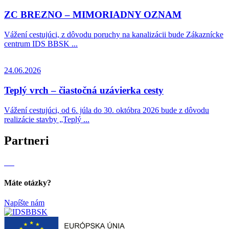
ZC BREZNO – MIMORIADNY OZNAM
Vážení cestujúci, z dôvodu poruchy na kanalizácii bude Zákaznícke
centrum IDS BBSK ...
24.06.2026
Teplý vrch – čiastočná uzávierka cesty
Vážení cestujúci, od 6. júla do 30. októbra 2026 bude z dôvodu
realizácie stavby „Teplý ...
Partneri
Máte otázky?
Napíšte nám