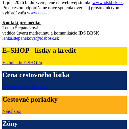
1. júla 2026 budú zverejnené na webovej stránke
www.idsbbsk.sk
.
Pred cestou odporúčame nové spojenia overiť aj prostredníctvom
vyhľadávača
www.cp.sk
.
Kontakt pre médiá:
Lenka Štepáneková
vedúca útvaru marketingu a komunikácie IDS BBSK
lenka.stepanekova@idsbbsk.sk
E–SHOP - lístky a kredit
Vstúpiť do E-SHOPu
Cena cestovného lístka
Vypočítať v kalkulačke
Cestovné poriadky
Nájsť spoj
Zóny