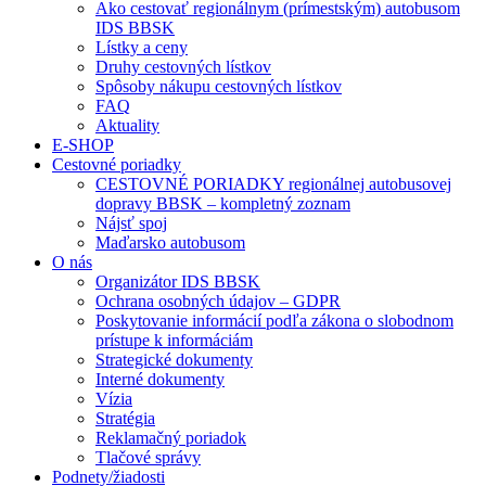
Ako cestovať regionálnym (prímestským) autobusom
IDS BBSK
Lístky a ceny
Druhy cestovných lístkov
Spôsoby nákupu cestovných lístkov
FAQ
Aktuality
E-SHOP
Cestovné poriadky
CESTOVNÉ PORIADKY regionálnej autobusovej
dopravy BBSK – kompletný zoznam
Nájsť spoj
Maďarsko autobusom
O nás
Organizátor IDS BBSK
Ochrana osobných údajov – GDPR
Poskytovanie informácií podľa zákona o slobodnom
prístupe k informáciám
Strategické dokumenty
Interné dokumenty
Vízia
Stratégia
Reklamačný poriadok
Tlačové správy
Podnety/žiadosti