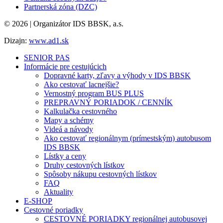
Partnerská zóna (DZC)
© 2026 | Organizátor IDS BBSK, a.s.
Dizajn:
www.ad1.sk
SENIOR PAS
Informácie pre cestujúcich
Dopravné karty, zľavy a výhody v IDS BBSK
Ako cestovať lacnejšie?
Vernostný program BUS PLUS
PREPRAVNÝ PORIADOK / CENNÍK
Kalkulačka cestovného
Mapy a schémy
Videá a návody
Ako cestovať regionálnym (prímestským) autobusom
IDS BBSK
Lístky a ceny
Druhy cestovných lístkov
Spôsoby nákupu cestovných lístkov
FAQ
Aktuality
E-SHOP
Cestovné poriadky
CESTOVNÉ PORIADKY regionálnej autobusovej