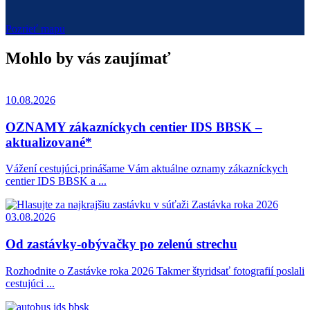
Pozrieť mapu
Mohlo by vás zaujímať
10.08.2026
OZNAMY zákazníckych centier IDS BBSK –
aktualizované*
Vážení cestujúci,prinášame Vám aktuálne oznamy zákazníckych
centier IDS BBSK a ...
03.08.2026
Od zastávky-obývačky po zelenú strechu
Rozhodnite o Zastávke roka 2026 Takmer štyridsať fotografií poslali
cestujúci ...