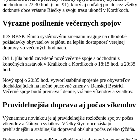
odchodom o 22:30 hod. (spoj 91), ktorý aj naďalej prejde cez všetky
dotknuté obce vrátane Riečky a svoju trasu ukončí v Kordíkoch.
Výrazné posilnenie večerných spojov
IDS BBSK týmito systémovými zmenami reaguje na dlhodobé
požiadavky obyvateľov regiónu na lepšiu dostupnosť verejnej
dopravy vo večerných hodinách.
Od 1. júla budú zavedené nové večerné spoje s odchodmi z
konečných zastávok v Králikoch a Kordíkoch o 18:15 hod. a 20:35
hod.
Nový spoj o 20:35 hod. vytvorí stabilné spojenie pre obyvateľov
dochádzajúcich na nočné pracovné zmeny v Banskej Bystrici.
Večerné spoje budú premávať denne, vrátane víkendov a sviatkov.
Pravidelnejšia doprava aj počas víkendov
Významnou novinkou je aj pravidelnejšie rozloženie spojov počas
víkendov a štátnych sviatkov. Všetky štyri obce získajú
prehľadnejšiu a stabilnejšiu dopravnú obsluhu počas celého týždňa.
Dobrou správou pre rodičov a školákov je, že ranné a popoludňajšie