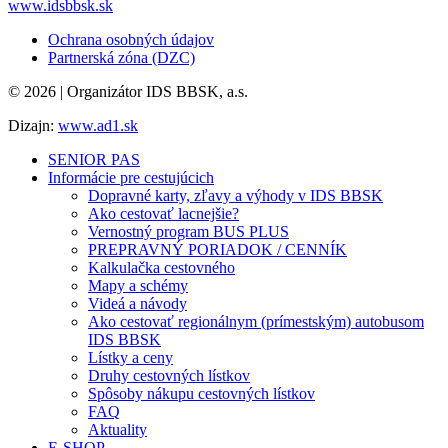
www.idsbbsk.sk
Ochrana osobných údajov
Partnerská zóna (DZC)
© 2026 | Organizátor IDS BBSK, a.s.
Dizajn:
www.ad1.sk
SENIOR PAS
Informácie pre cestujúcich
Dopravné karty, zľavy a výhody v IDS BBSK
Ako cestovať lacnejšie?
Vernostný program BUS PLUS
PREPRAVNÝ PORIADOK / CENNÍK
Kalkulačka cestovného
Mapy a schémy
Videá a návody
Ako cestovať regionálnym (prímestským) autobusom
IDS BBSK
Lístky a ceny
Druhy cestovných lístkov
Spôsoby nákupu cestovných lístkov
FAQ
Aktuality
E-SHOP