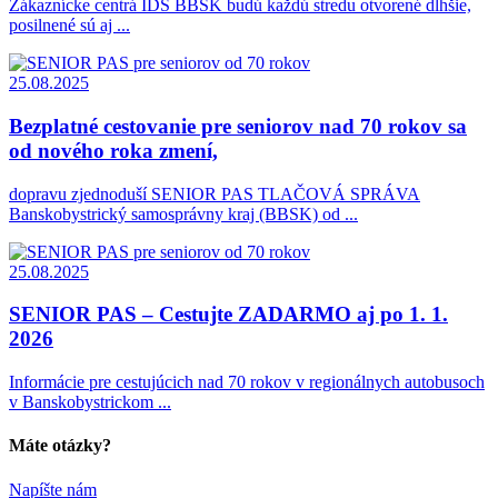
Zákaznícke centrá IDS BBSK budú každú stredu otvorené dlhšie,
posilnené sú aj ...
25.08.2025
Bezplatné cestovanie pre seniorov nad 70 rokov sa
od nového roka zmení,
dopravu zjednoduší SENIOR PAS TLAČOVÁ SPRÁVA
Banskobystrický samosprávny kraj (BBSK) od ...
25.08.2025
SENIOR PAS – Cestujte ZADARMO aj po 1. 1.
2026
Informácie pre cestujúcich nad 70 rokov v regionálnych autobusoch
v Banskobystrickom ...
Máte otázky?
Napíšte nám