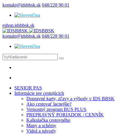
kontakt@idsbbsk.sk
048/228 90 01
eshop.idsbbsk.sk
kontakt@idsbbsk.sk
048/228 90 01
SENIOR PAS
Informácie pre cestujúcich
Dopravné karty, zľavy a výhody v IDS BBSK
Ako cestovať lacnejšie?
Vernostný program BUS PLUS
PREPRAVNÝ PORIADOK / CENNÍK
Kalkulačka cestovného
Mapy a schémy
Videá a návody