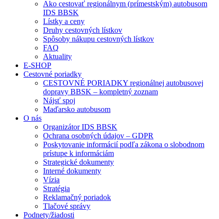
Ako cestovať regionálnym (prímestským) autobusom
IDS BBSK
Lístky a ceny
Druhy cestovných lístkov
Spôsoby nákupu cestovných lístkov
FAQ
Aktuality
E-SHOP
Cestovné poriadky
CESTOVNÉ PORIADKY regionálnej autobusovej
dopravy BBSK – kompletný zoznam
Nájsť spoj
Maďarsko autobusom
O nás
Organizátor IDS BBSK
Ochrana osobných údajov – GDPR
Poskytovanie informácií podľa zákona o slobodnom
prístupe k informáciám
Strategické dokumenty
Interné dokumenty
Vízia
Stratégia
Reklamačný poriadok
Tlačové správy
Podnety/žiadosti