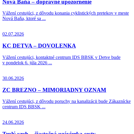
Nová Baňa – dopravné upozornenie
Vážení cestujúci, z dôvodu konania cyklistických pretekov v meste
Nová Baňa, ktoré sa ...
02.07.2026
KC DETVA – DOVOLENKA
Vážení cestujúci, kontaktné centrum IDS BBSK v Detve bude
v pondelok 6. júla 2026 ...
30.06.2026
ZC BREZNO – MIMORIADNY OZNAM
Vážení cestujúci, z dôvodu poruchy na kanalizácii bude Zákaznícke
centrum IDS BBSK ...
24.06.2026
Teplý vrch – čiastočná uzávierka cesty