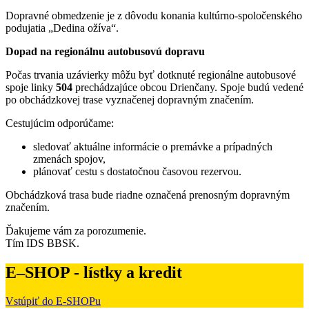
Dopravné obmedzenie je z dôvodu konania kultúrno-spoločenského
podujatia „Dedina ožíva“.
Dopad na regionálnu autobusovú dopravu
Počas trvania uzávierky môžu byť dotknuté regionálne autobusové
spoje linky
504
prechádzajúce obcou Drienčany. Spoje budú vedené
po obchádzkovej trase vyznačenej dopravným značením.
Cestujúcim odporúčame:
sledovať aktuálne informácie o premávke a prípadných
zmenách spojov,
plánovať cestu s dostatočnou časovou rezervou.
Obchádzková trasa bude riadne označená prenosným dopravným
značením.
Ďakujeme vám za porozumenie.
Tím IDS BBSK.
E–SHOP - lístky a kredit
Vstúpiť do E-SHOPu