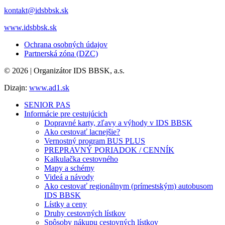
kontakt@idsbbsk.sk
www.idsbbsk.sk
Ochrana osobných údajov
Partnerská zóna (DZC)
© 2026 | Organizátor IDS BBSK, a.s.
Dizajn:
www.ad1.sk
SENIOR PAS
Informácie pre cestujúcich
Dopravné karty, zľavy a výhody v IDS BBSK
Ako cestovať lacnejšie?
Vernostný program BUS PLUS
PREPRAVNÝ PORIADOK / CENNÍK
Kalkulačka cestovného
Mapy a schémy
Videá a návody
Ako cestovať regionálnym (prímestským) autobusom
IDS BBSK
Lístky a ceny
Druhy cestovných lístkov
Spôsoby nákupu cestovných lístkov