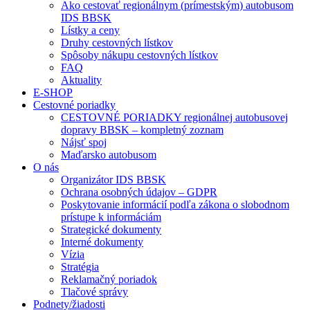
Ako cestovať regionálnym (prímestským) autobusom
IDS BBSK
Lístky a ceny
Druhy cestovných lístkov
Spôsoby nákupu cestovných lístkov
FAQ
Aktuality
E-SHOP
Cestovné poriadky
CESTOVNÉ PORIADKY regionálnej autobusovej
dopravy BBSK – kompletný zoznam
Nájsť spoj
Maďarsko autobusom
O nás
Organizátor IDS BBSK
Ochrana osobných údajov – GDPR
Poskytovanie informácií podľa zákona o slobodnom
prístupe k informáciám
Strategické dokumenty
Interné dokumenty
Vízia
Stratégia
Reklamačný poriadok
Tlačové správy
Podnety/žiadosti