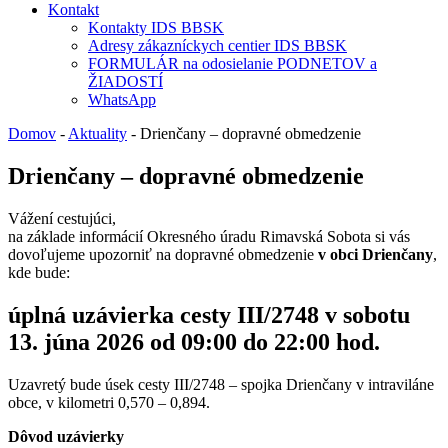
Kontakt
Kontakty IDS BBSK
Adresy zákazníckych centier IDS BBSK
FORMULÁR na odosielanie PODNETOV a
ŽIADOSTÍ
WhatsApp
Domov
-
Aktuality
-
Drienčany – dopravné obmedzenie
Drienčany – dopravné obmedzenie
Vážení cestujúci,
na základe informácií Okresného úradu Rimavská Sobota si vás
dovoľujeme upozorniť na dopravné obmedzenie
v obci Drienčany
,
kde bude:
úplná uzávierka cesty III/2748 v sobotu
13. júna 2026 od 09:00 do 22:00 hod.
Uzavretý bude úsek cesty III/2748 – spojka Drienčany v intraviláne
obce, v kilometri 0,570 – 0,894.
Dôvod uzávierky