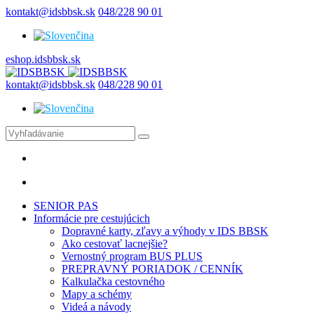
kontakt@idsbbsk.sk
048/228 90 01
eshop.idsbbsk.sk
kontakt@idsbbsk.sk
048/228 90 01
SENIOR PAS
Informácie pre cestujúcich
Dopravné karty, zľavy a výhody v IDS BBSK
Ako cestovať lacnejšie?
Vernostný program BUS PLUS
PREPRAVNÝ PORIADOK / CENNÍK
Kalkulačka cestovného
Mapy a schémy
Videá a návody