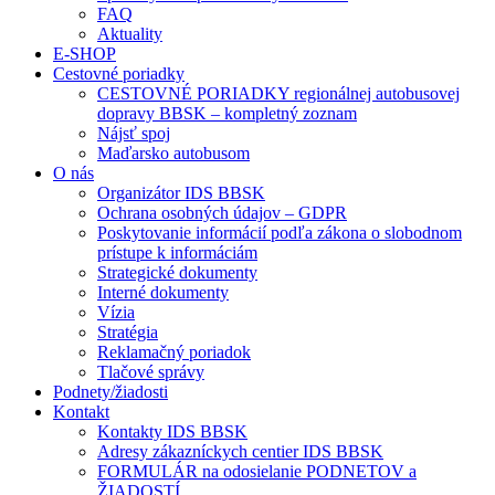
FAQ
Aktuality
E-SHOP
Cestovné poriadky
CESTOVNÉ PORIADKY regionálnej autobusovej
dopravy BBSK – kompletný zoznam
Nájsť spoj
Maďarsko autobusom
O nás
Organizátor IDS BBSK
Ochrana osobných údajov – GDPR
Poskytovanie informácií podľa zákona o slobodnom
prístupe k informáciám
Strategické dokumenty
Interné dokumenty
Vízia
Stratégia
Reklamačný poriadok
Tlačové správy
Podnety/žiadosti
Kontakt
Kontakty IDS BBSK
Adresy zákazníckych centier IDS BBSK
FORMULÁR na odosielanie PODNETOV a
ŽIADOSTÍ